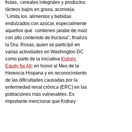
frutas,  cereales integrales y productos 
lácteos bajos en grasa, aconseja. 
"Limita los  alimentos y bebidas 
endulzados con azúcar, especialmente 
aquellos que  contienen jarabe de maíz 
con alto contenido de fructosa", finaliza 
la Dra. Rosas, quien se participó en 
varias actividades en Washington DC 
como parte de la iniciativa 
Kidney 
Equity for All
;
 en honor al Mes de la 
Herencia Hispana y en reconocimiento 
de las dificultades causadas por la 
enfermedad renal crónica (ERC) en las 
poblaciones más vulnerables. Es 
importante mencionar que Kidney 
Equity for All asignando recursos para 
mejorar el acceso y los resultados de la 
atención médica en las comunidades 
de color.