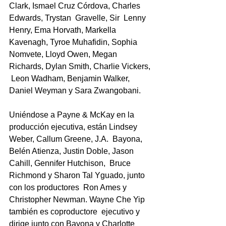
Clark, Ismael Cruz Córdova, Charles 
Edwards, Trystan  Gravelle, Sir  Lenny 
Henry, Ema Horvath, Markella 
Kavenagh,
Tyroe Muhafidin, Sophia 
Nomvete, Lloyd Owen, Megan 
Richards, Dylan Smith, Charlie Vickers, 
 Leon Wadham, Benjamin Walker, 
Daniel Weyman y Sara Zwangobani.
Uniéndose a Payne & McKay en la 
producción ejecutiva, están Lindsey 
Weber, Callum Greene, J.A.  Bayona, 
Belén Atienza, Justin Doble, Jason 
Cahill, Gennifer Hutchison,  Bruce 
Richmond y Sharon Tal Yguado, junto 
con los productores  Ron Ames y 
Christopher Newman. Wayne Che Yip 
también es coproductore  ejecutivo y 
dirige junto con Bayona y Charlotte 