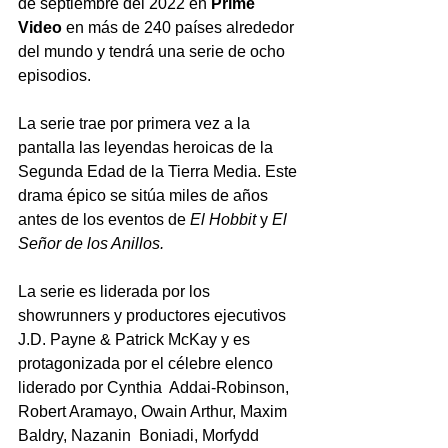
de septiembre del 2022 en 
Prime 
Video
 en más de 240 países alrededor 
del mundo y tendrá una serie de ocho 
episodios.
La serie trae por primera vez a la 
pantalla las leyendas heroicas de la 
Segunda Edad de la Tierra Media. Este 
drama épico se sitúa miles de años 
antes de los eventos de 
El Hobbit
 y 
El 
Señor de los Anillos.
La serie es liderada por los 
showrunners y productores ejecutivos 
J.D. Payne & Patrick McKay y es 
protagonizada por el célebre elenco 
liderado por Cynthia  Addai-Robinson, 
Robert Aramayo, Owain Arthur, Maxim 
Baldry, Nazanin  Boniadi, Morfydd 