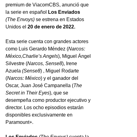
premium de ViacomCBS, anunció que 
la serie en español
 Los Enviados 
(The Envoys)
 se estrena en Estados 
Unidos el 
20 de enero de 2022.
Esta serie cuenta con grandes actores 
como Luis Gerardo Méndez (
Narcos: 
México,Charlie’s Angels
), Miguel Ángel 
Silvestre (
Narcos, Sense8
), Irene 
Azuela 
(Sense8
) , Miguel Rodarte 
(
Narcos: México
) y el ganador del 
Oscar, Juan José Campanella (
The 
Secret in Their Eyes
), que se 
desempeña como productor ejecutivo y 
director. Los ocho episodios estarán 
disponibles exclusivamente en 
Paramount+. 
Los Enviados 
(The Envoys)
 cuenta la 