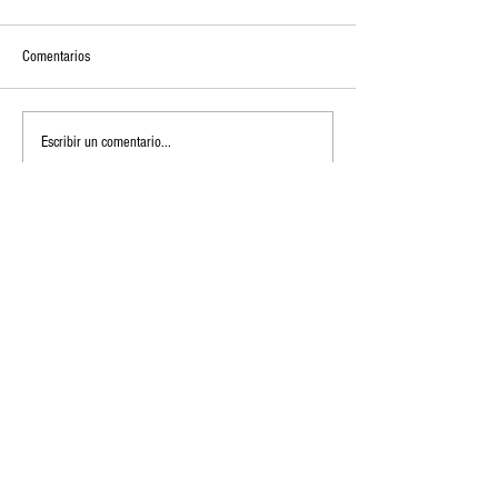
Comentarios
Escribir un comentario...
GoPro amplía la colección con nuevas gafas
Suscríbete a nuestro boletín
de sol flotantes
Email
Únete a la lista de correos