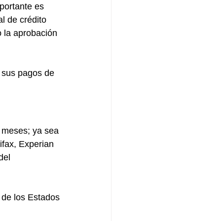
portante es 
l de crédito 
o la aprobación 
e sus pagos de 
2 meses; ya sea 
ifax, Experian 
del 
l de los Estados 