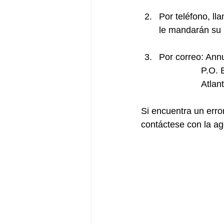
Por teléfono, ll
le mandarán su 
Por correo: Ann
			P.O
			At
Si encuentra un erro
contáctese con la age