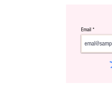
Email
Comprar casa vs alquilar: más
estadounidenses prefieren comprar,
según estudio