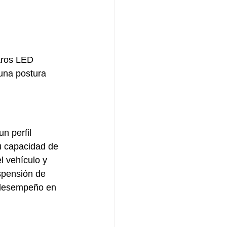
aros LED 
 una postura 
n perfil 
u capacidad de 
 vehículo y 
spensión de 
u desempeño en 