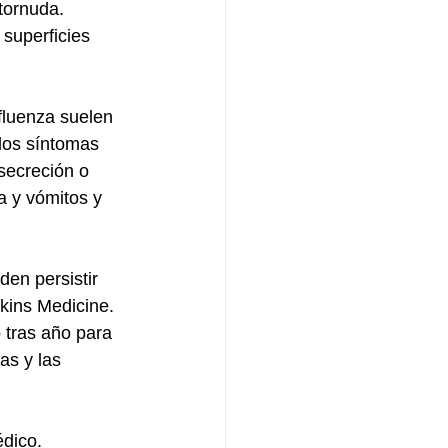
tornuda. 
 superficies 
fluenza suelen 
los síntomas 
 secreción o 
a y vómitos y 
den persistir 
ins Medicine. 
 tras año para 
s y las 
dico. 