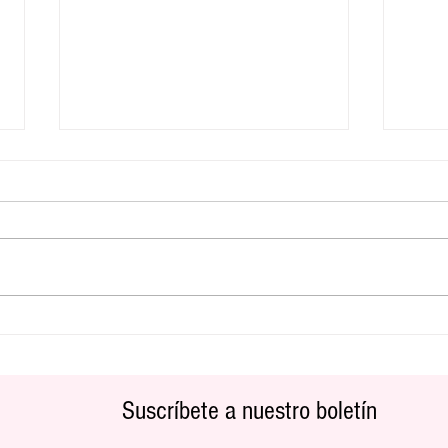
Dieta saludable para cuidar el corazón
4 cons
sueño
Suscríbete a nuestro boletín