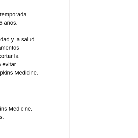
 temporada. 
5 años. 
dad y la salud 
amentos 
ortar la 
 evitar 
opkins Medicine.
ins Medicine, 
s.