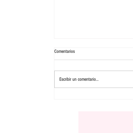
Comentarios
Escribir un comentario...
Reducir el consumo de azúcar en la
infancia puede disminuir el riesgo de
demencia en el futuro