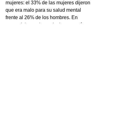
mujeres: el 33% de las mujeres dijeron 
que era malo para su salud mental 
frente al 26% de los hombres. En 
general, las mujeres declararon más 
cambios de comportamiento atribuidos 
al cambio de estación, como dormir 
más y sentirse de mal humor, y eran 
menos propensas a declarar sentirse 
más felices (el 15% de las mujeres 
frente al 21% de los hombres), según 
afirma la reciente encuesta de la 
Asociación Psiquiátrica Americana.
Salud
Ver todo
Entradas recientes