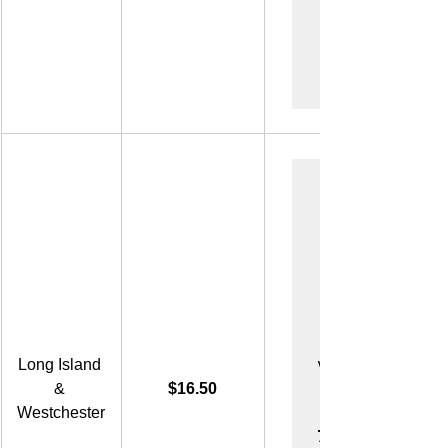
.75
vo                           
Long Island 
& 
$16.50
Westchester
75