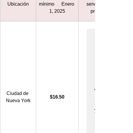
Ubicación
mínimo      Enero 
servicios de 
1, 2025
propinas
.75
vo                           
Ciudad de 
$16.50
Nueva York
75