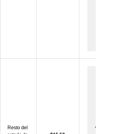
vo                           
Resto del 