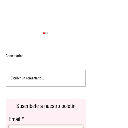
Comentarios
Partidos claves de la Copa
Shakira y Beéle lanza
Escribir un comentario...
Mundial FIFA 2026 en New York -
"Algo tú"
New Jersey
Suscríbete a nuestro boletín
Email