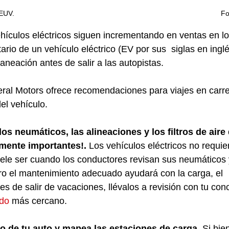
                                                                                              
ehículos eléctricos siguen incrementando en ventas en l
ario de un vehículo eléctrico (EV por sus  siglas en inglé
aneación antes de salir a las autopistas.
ral Motors ofrece recomendaciones para viajes en carre
l vehículo. 
los neumáticos, las alineaciones y los filtros de aire 
ente importantes!. 
Los vehículos eléctricos no requi
uele ser cuando los conductores revisan sus neumáticos y 
ro el mantenimiento adecuado ayudará con la carga, el  
ntes de salir de vacaciones, llévalos a revisión con tu con
ado
 más cercano.
o de tu auto y mapea las estaciones de carga.
 Si bie