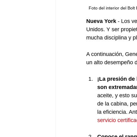
Foto del interior del Bolt EUV.  
Nueva York
 - Los v
Unidos. Y ser propiet
mucha disciplina y pl
A continuación, Gene
un alto desempeño de
¡La presión de 
son extremadam
aceite, y esto s
de la cabina, pe
la eficiencia. A
servicio certific
Conoce el rang