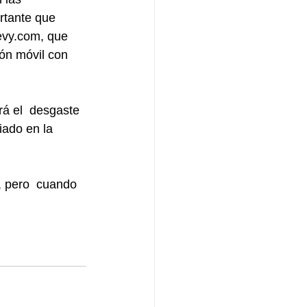
rtante que 
evy.com, que 
ión móvil con 
rá el  desgaste 
iado en la 
, pero  cuando 