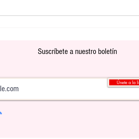
Volkswagen ID.4: Un SUV eléctrico
inteligente que brilla con luz propia
Suscríbete a nuestro boletín
Únete a la l