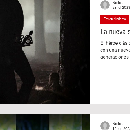
Noticias
23 jul 202
Entretenimiento
La nueva s
El héroe clási
con una nueva
generaciones..
Noticias
12 jun 202