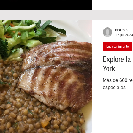
Noticias
17 jul 202
Entretenimiento
Explore la
York
Más de 600 re
especiales.