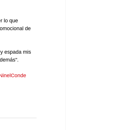
r lo que 
romocional de 
 y espada mis 
 demás". 
NinelConde