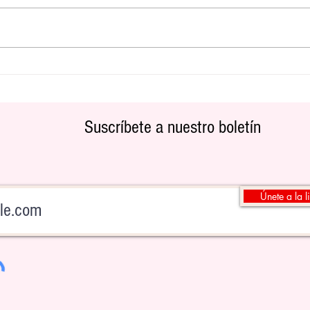
PARAMOUNT+ debuta la serie en
español “When you least expect it"
Suscríbete a nuestro boletín
Únete a la l