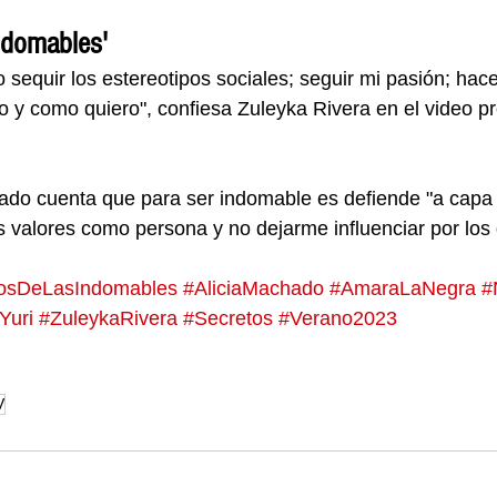
ndomables'
 sequir los estereotipos sociales; seguir mi pasión; hace
o y como quiero", confiesa Zuleyka Rivera en el video p
hado cuenta que para ser indomable es defiende "a capa
s valores como persona y no dejarme influenciar por los
osDeLasIndomables
#AliciaMachado
#AmaraLaNegra
#
Yuri
#ZuleykaRivera
#Secretos
#Verano2023
V