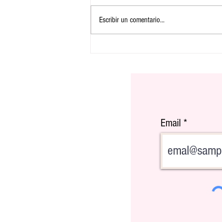
Escribir un comentario...
Tráiler y póster de Super Mario Bros.
La Película
Email