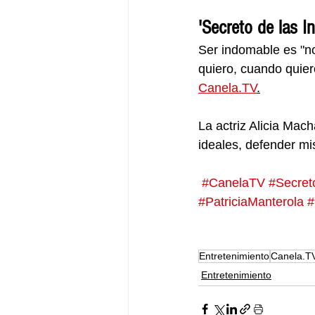
'Secreto de las I
Ser indomable es "no
quiero, cuando quier
Canela.TV
.
La actriz Alicia Mac
ideales, defender mi
#CanelaTV
#Secret
#PatriciaManterola
#
Entretenimiento
Canela.T
Entretenimiento