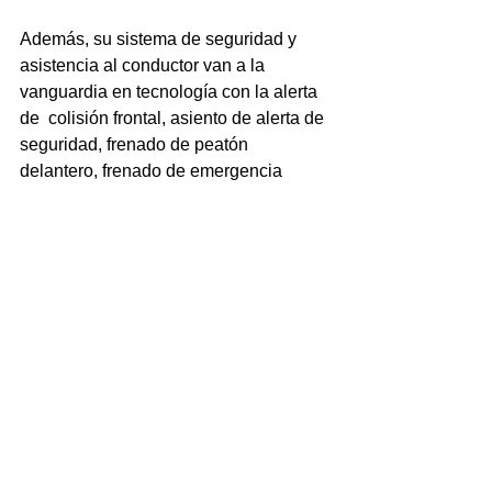
Además, su sistema de seguridad y 
asistencia al conductor van a la 
vanguardia en tecnología con la alerta 
de  colisión frontal, asiento de alerta de 
seguridad, frenado de peatón  
delantero, frenado de emergencia 
automático, entre otros. 
El 
Cadillac Escalade 2022 4WD Sport 
es un todoterreno de lujo, potente y  
dinámico. Es fácil de percibir que 